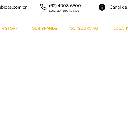
(62) 4008-6500
ebidas.com.br
Canal de
SEG À SEX - 8:00 ÀS 17:00 H
 HISTORY
OUR BRANDS
OUTSOURCING
LOCATI
Central de Denúncias