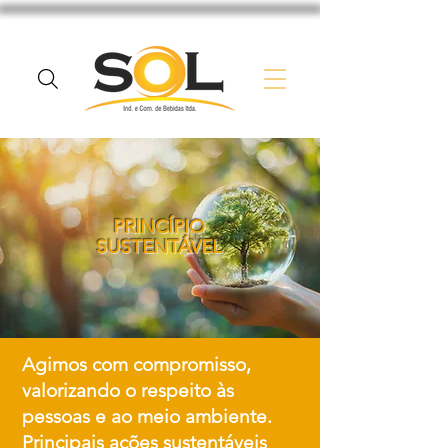
PRINCÍPIO
SUSTENTÁVEL
Agimos com compromisso,
valorizando o respeito às
pessoas e ao meio ambiente.
Principais ações sustentáveis