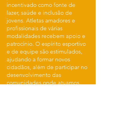
incentivado como fonte de
lazer, saúde e inclusão de
jovens. Atletas amadores e
profissionais de várias
modalidades recebem apoio e
patrocínio. O espírito esportivo
e de equipe são estimulados,
ajudando a formar novos
cidadãos, além de participar no
desenvolvimento das
comunidades onde atuamos.
Acreditamos em nosso
potencial multiplicador de
nossas ações e assumimos o
compromisso de propagar os
benefícios de ter uma vida